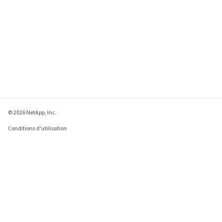
© 2026 NetApp, Inc.
Conditions d'utilisation
Déclaration de
confidentialité
Déclaration sur les
cookies
Paramètres des cookies
Envoyer des commentaires à propos de cette page