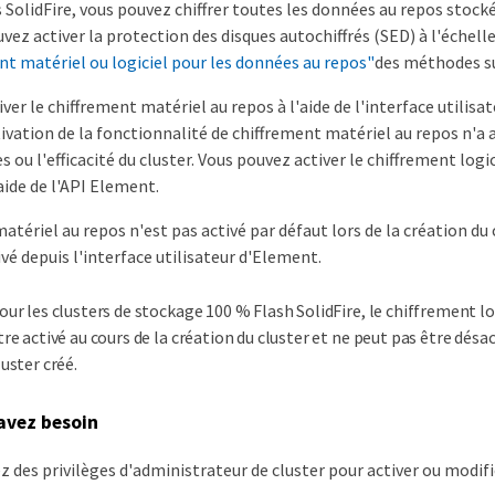
s SolidFire, vous pouvez chiffrer toutes les données au repos stocké
uvez activer la protection des disques autochiffrés (SED) à l'échelle 
nt matériel ou logiciel pour les données au repos"
des méthodes sui
ver le chiffrement matériel au repos à l'aide de l'interface utilisat
ivation de la fonctionnalité de chiffrement matériel au repos n'a 
 ou l'efficacité du cluster. Vous pouvez activer le chiffrement logi
ide de l'API Element.
atériel au repos n'est pas activé par défaut lors de la création du c
ivé depuis l'interface utilisateur d'Element.
our les clusters de stockage 100 % Flash SolidFire, le chiffrement lo
tre activé au cours de la création du cluster et ne peut pas être désac
luster créé.
avez besoin
z des privilèges d'administrateur de cluster pour activer ou modif