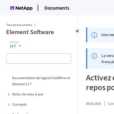
Documents
Tous les documents
Element Software
Une ver
Version
12.7
La vers
françai
Activez 
Documentation du logiciel SolidFire et
Element 12.7
repos po
Notes de mise à jour
08/05/2026
Cont
Concepts