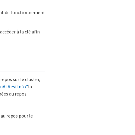
 état de fonctionnement
accéder à la clé afin
repos sur le cluster,
onAtRestInfo"
la
nées au repos.
au repos pour le