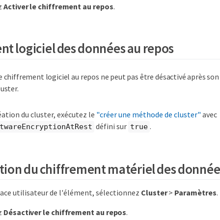
z
Activer le chiffrement au repos
.
nt logiciel des données au repos
e chiffrement logiciel au repos ne peut pas être désactivé après son 
luster.
éation du cluster, exécutez le
"créer une méthode de cluster"
avec
défini sur
.
twareEncryptionAtRest
true
tion du chiffrement matériel des donnée
face utilisateur de l'élément, sélectionnez
Cluster
>
Paramètres
.
z
Désactiver le chiffrement au repos
.