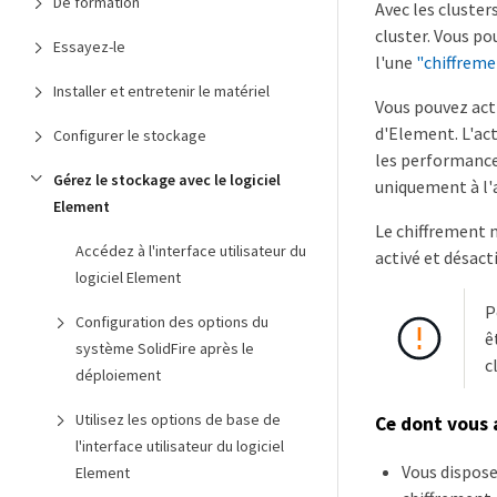
De formation
Avec les cluster
cluster. Vous po
Essayez-le
l'une
"chiffreme
Installer et entretenir le matériel
Vous pouvez acti
d'Element. L'act
Configurer le stockage
les performances
Gérez le stockage avec le logiciel
uniquement à l'a
Element
Le chiffrement m
Accédez à l'interface utilisateur du
activé et désact
logiciel Element
P
Configuration des options du
ê
système SolidFire après le
c
déploiement
Utilisez les options de base de
Ce dont vous 
l'interface utilisateur du logiciel
Vous dispose
Element