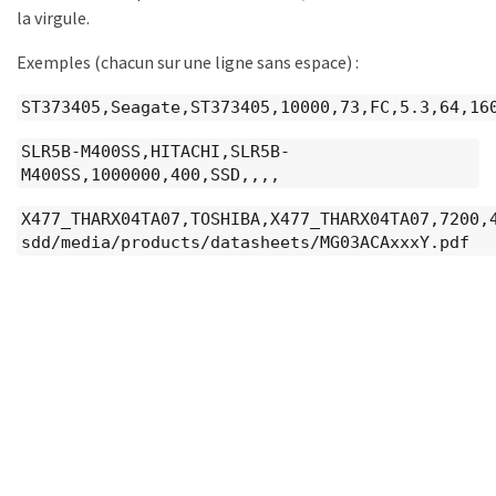
la virgule.
Exemples (chacun sur une ligne sans espace) :
ST373405,Seagate,ST373405,10000,73,FC,5.3,64,16
SLR5B-M400SS,HITACHI,SLR5B-
M400SS,1000000,400,SSD,,,,
X477_THARX04TA07,TOSHIBA,X477_THARX04TA07,7200,
sdd/media/products/datasheets/MG03ACAxxxY.pdf