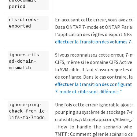
period
En accusant cette erreur, vous avez com
nfs-qtrees-
exported
Data ONTAP 7-mode et ONTAP. Par aille
l'application des règles d'export NFS p
effectuer la transition des volumes 7-
Si vous reconnaissez cette erreur, 7-mo
ignore-cifs-
ad-domain-
CIFS, même si le domaine CIFS Active D
mismatch
la SVM cible. Il faut s'assurer que les
de confiance. Dans le cas contraire, la 
effectuer la transition des configuratio
7-mode et cible sont différents"
Une fois cette erreur ignorable ajoutée 
ignore-ping-
check-from-ic-
pour ping au système de stockage 7-mod
lifs-to-7mode
cible.https://kb.netapp.com/Advice
_How_to_handle_the_scenario_where_7
7MTT : Comment gérer le scénario dans 