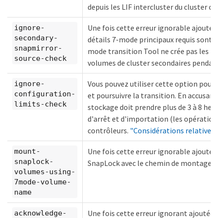
depuis les LIF intercluster du cluster ci
Une fois cette erreur ignorable ajoutée 
ignore-
secondary-
détails 7-mode principaux requis sont ajo
snapmirror-
mode transition Tool ne crée pas les r
source-check
volumes de cluster secondaires pendant
Vous pouvez utiliser cette option pour v
ignore-
configuration-
et poursuivre la transition. En accusan
limits-check
stockage doit prendre plus de 3 à 8 he
d'arrêt et d'importation (les opération
contrôleurs.
"Considérations relatives 
Une fois cette erreur ignorable ajoutée
mount-
snaplock-
SnapLock avec le chemin de montage
volumes-using-
7mode-volume-
name
Une fois cette erreur ignorant ajoutée a
acknowledge-