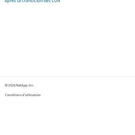
après la transition des LUN
© 2026 NetApp, Inc.
Conditions d'utilisation
Déclaration de
confidentialité
Déclaration sur les
cookies