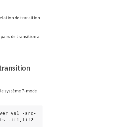
lation de transition
 pairs de transition a
transition
t le système 7-mode
ver vs1 -src-
fs lif1,lif2