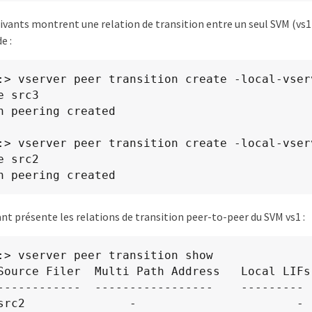
vants montrent une relation de transition entre un seul SVM (vs1)
e :
:> vserver peer transition create -local-vser
 src3

n peering created

:> vserver peer transition create -local-vser
 src2

n peering created
ant présente les relations de transition peer-to-peer du SVM vs1 :
:> vserver peer transition show

Source Filer  Multi Path Address   Local LIFs

------------  -----------------    ---------

			    	-
