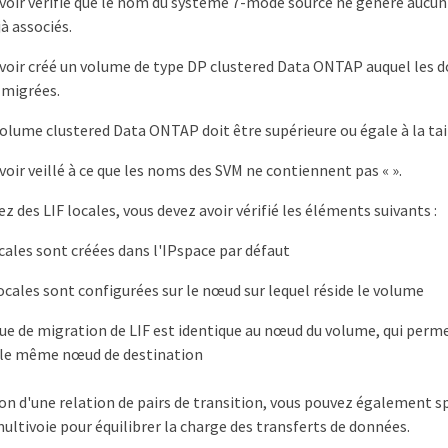
voir vérifié que le nom du système 7-mode source ne génère aucun 
à associés.
voir créé un volume de type DP clustered Data ONTAP auquel les
 migrées.
 volume clustered Data ONTAP doit être supérieure ou égale à la ta
voir veillé à ce que les noms des SVM ne contiennent pas « ».
sez des LIF locales, vous devez avoir vérifié les éléments suivants :
ocales sont créées dans l'IPspace par défaut
locales sont configurées sur le nœud sur lequel réside le volume
que de migration de LIF est identique au nœud du volume, qui perme
 le même nœud de destination
ion d'une relation de pairs de transition, vous pouvez également s
ultivoie pour équilibrer la charge des transferts de données.