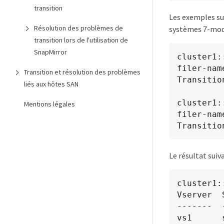
transition
Les exemples sui
Résolution des problèmes de
systèmes 7-mod
transition lors de l'utilisation de
SnapMirror
cluster1:
filer-name
Transition et résolution des problèmes
Transitio
liés aux hôtes SAN
cluster1:
Mentions légales
filer-name
Transitio
Le résultat suiv
cluster1:
Vserver  
-------  
vs1      src2	         	-	