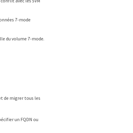
conflit avec les SVM
 données 7-mode
ille du volume 7-mode.
t de migrer tous les
pécifier un FQDN ou