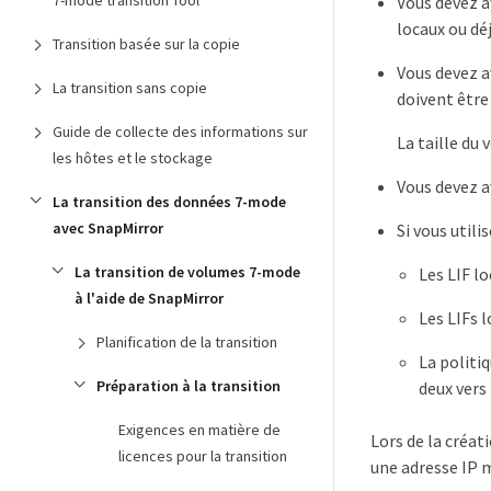
7-mode transition Tool
Vous devez a
locaux ou déj
Transition basée sur la copie
Vous devez a
La transition sans copie
doivent être
Guide de collecte des informations sur
La taille du
les hôtes et le stockage
Vous devez a
La transition des données 7-mode
avec SnapMirror
Si vous utili
La transition de volumes 7-mode
Les LIF l
à l'aide de SnapMirror
Les LIFs 
Planification de la transition
La politi
Préparation à la transition
deux vers
Exigences en matière de
Lors de la créat
licences pour la transition
une adresse IP m