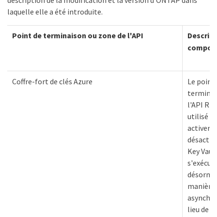
laquelle elle a été introduite.
Point de terminaison ou zone de l'API
Descript
compor
Coffre-fort de clés Azure
Le point
terminai
l'API RE
utilisé p
activer e
désactiv
Key Vaul
s'exécut
désormai
manière
asynchro
lieu de 