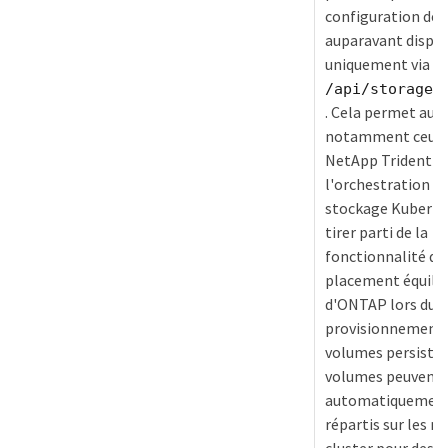
configuration de
auparavant dispo
uniquement via
/api/storage/
. Cela permet aux 
notamment ceux u
NetApp Trident p
l'orchestration d
stockage Kuberne
tirer parti de la
fonctionnalité de
placement équili
d'ONTAP lors du
provisionnement 
volumes persistan
volumes peuvent 
automatiquemen
répartis sur les n
cluster pour des