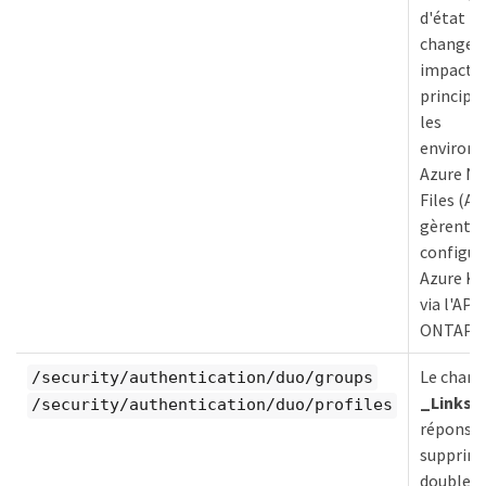
d'état H
change
impacte
princip
les
environ
Azure N
Files (AN
gèrent l
configur
Azure Ke
via l'API
ONTAP.
Le cham
/security/authentication/duo/groups
_Links
d
/security/authentication/duo/profiles
réponse 
supprim
double g