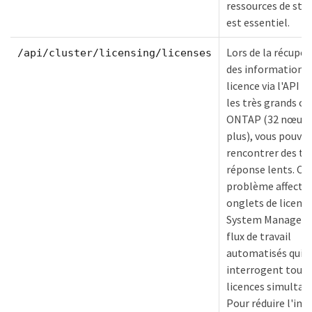
ressources de sto
est essentiel.
Lors de la récupér
/api/cluster/licensing/licenses
des informations 
licence via l'API 
les très grands cl
ONTAP (32 nœuds
plus), vous pouve
rencontrer des t
réponse lents. Ce
problème affecte 
onglets de licence
System Manager e
flux de travail
automatisés qui
interrogent toute
licences simulta
Pour réduire l'imp