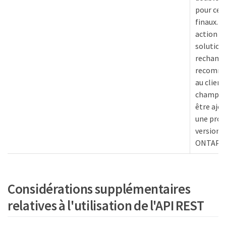
pour ces
finaux. 
action o
solution
rechange
recomm
au client
champ de
être ajo
une proc
version 
ONTAP.
Considérations supplémentaires
relatives à l'utilisation de l'API REST