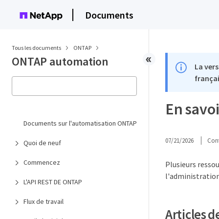
Documents
Tous les documents
ONTAP
ONTAP automation
La vers
françai
En savoi
Documents sur l'automatisation ONTAP
07/21/2026
Cont
Quoi de neuf
Commencez
Plusieurs resso
l'administratio
L'API REST DE ONTAP
Flux de travail
Articles d