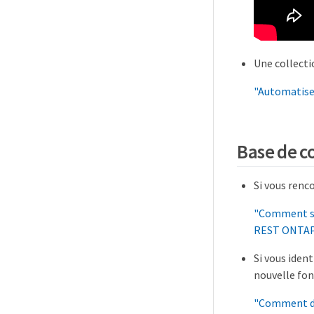
Une collect
"Automatise
Base de c
Si vous renc
"Comment sig
REST ONTA
Si vous iden
nouvelle fon
"Comment de