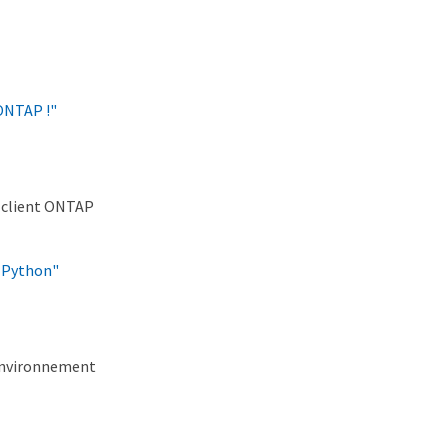
 ONTAP !"
e client ONTAP
t Python"
 environnement