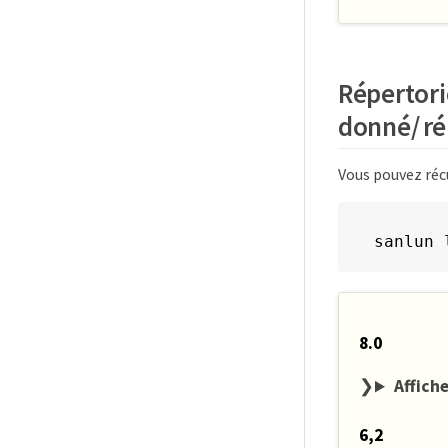
Répertori
donné/ ré
Vous pouvez récu
sanlun 
8.0
Affiche
6,2