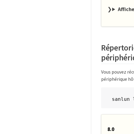
Affiche
Répertori
périphéri
Vous pouvez récu
périphérique hô
sanlun 
8.0