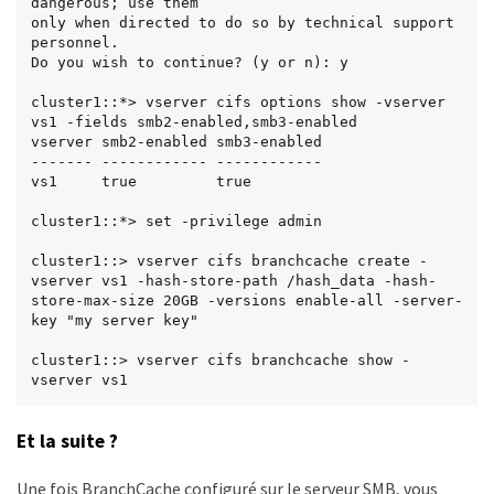
dangerous; use them

only when directed to do so by technical support 
personnel.

Do you wish to continue? (y or n): y

cluster1::*> vserver cifs options show -vserver 
vs1 -fields smb2-enabled,smb3-enabled

vserver smb2-enabled smb3-enabled

------- ------------ ------------

vs1     true         true

cluster1::*> set -privilege admin

cluster1::> vserver cifs branchcache create -
vserver vs1 -hash-store-path /hash_data -hash-
store-max-size 20GB -versions enable-all -server-
key "my server key"

cluster1::> vserver cifs branchcache show -
vserver vs1

                                 Vserver: vs1

Et la suite ?
          Supported BranchCache Versions: 
enable_all

                      Path to Hash Store: 
Une fois BranchCache configuré sur le serveur SMB, vous