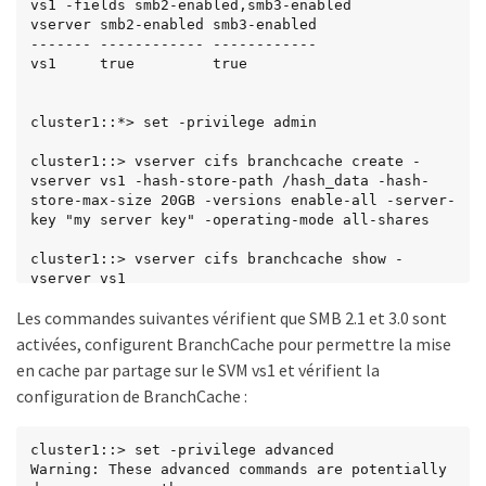
vs1 -fields smb2-enabled,smb3-enabled

vserver smb2-enabled smb3-enabled

------- ------------ ------------

vs1     true         true

cluster1::*> set -privilege admin

cluster1::> vserver cifs branchcache create -
vserver vs1 -hash-store-path /hash_data -hash-
store-max-size 20GB -versions enable-all -server-
key "my server key" -operating-mode all-shares

cluster1::> vserver cifs branchcache show -
vserver vs1

Les commandes suivantes vérifient que SMB 2.1 et 3.0 sont
                                 Vserver: vs1

          Supported BranchCache Versions: 
activées, configurent BranchCache pour permettre la mise
enable_all

en cache par partage sur le SVM vs1 et vérifient la
                      Path to Hash Store: 
configuration de BranchCache :
/hash_data

          Maximum Size of the Hash Store: 20GB

Encryption Key Used to Secure the Hashes: -

cluster1::> set -privilege advanced

        CIFS BranchCache Operating Modes: 
Warning: These advanced commands are potentially 
all_shares