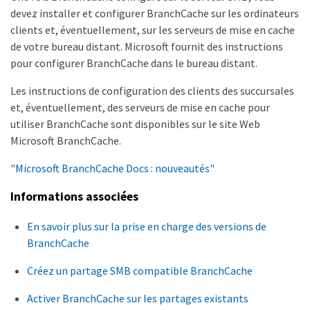
/hash_data

devez installer et configurer BranchCache sur les ordinateurs
          Maximum Size of the Hash Store: 20GB

clients et, éventuellement, sur les serveurs de mise en cache
Encryption Key Used to Secure the Hashes: -

        CIFS BranchCache Operating Modes: 
de votre bureau distant. Microsoft fournit des instructions
per_share
pour configurer BranchCache dans le bureau distant.
Les instructions de configuration des clients des succursales
et, éventuellement, des serveurs de mise en cache pour
utiliser BranchCache sont disponibles sur le site Web
Microsoft BranchCache.
"Microsoft BranchCache Docs : nouveautés"
Informations associées
En savoir plus sur la prise en charge des versions de
BranchCache
Créez un partage SMB compatible BranchCache
Activer BranchCache sur les partages existants