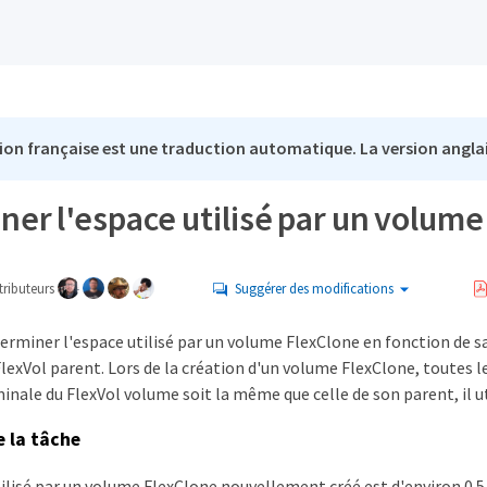
ion française est une traduction automatique. La version anglai
ner l'espace utilisé par un volu
ributeurs
Suggérer des modifications
rminer l'espace utilisé par un volume FlexClone en fonction de sa 
lexVol parent. Lors de la création d'un volume FlexClone, toutes 
minale du FlexVol volume soit la même que celle de son parent, il ut
e la tâche
tilisé par un volume FlexClone nouvellement créé est d'environ 0.5 