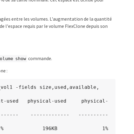
agées entre les volumes. L'augmentation de la quantité
e l'espace requis par le volume FlexClone depuis son
commande.
olume show
ne :
vol1 -fields size,used,available,

nt-used   physical-used     physical-
-------    -------------   ----------
7%             196KB               1%