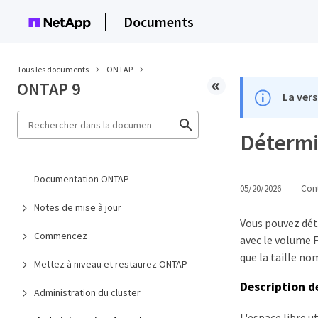
Documents
Tous les documents
ONTAP
ONTAP 9
La vers
Détermi
Documentation ONTAP
05/20/2026
Cont
Notes de mise à jour
Vous pouvez déte
Commencez
avec le volume F
que la taille no
Mettez à niveau et restaurez ONTAP
Description d
Administration du cluster
L'espace libre u