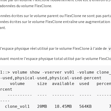
adonnées du volume FlexClone.
onnées écrites sur le volume parent ou FlexClone ne sont pas part
nnées écrites sur le volume FlexClone entraîne une augmentation d
ant.
'espace physique réel utilisé par le volume FlexClone à l'aide de
v
ivant montre l'espace physique total utilisé par le volume FlexClo
1::> volume show -vserver vs01 -volume clone_
-used,physical-used,physical-used-percent

    volume     size  available  used   perce
rcent

   ----------  ----  ---------  -----  -----
----

  clone_vol1   20MB   18.45MB   564KB       