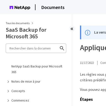
Documents
Tous les documents
SaaS Backup for
La vers
Microsoft 365
Applique
11/17/2022
Cont
NetApp SaaS Backup pour Microsoft
365
Les règles vous
critères prédéfin
Notes de mise à jour
Vous pouvez appl
Concepts
Étapes
Commencez