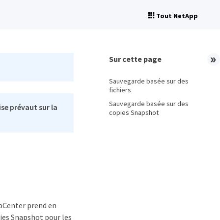
Tout NetApp
Sur cette page
Sauvegarde basée sur des
fichiers
Sauvegarde basée sur des
se prévaut sur la
copies Snapshot
apCenter prend en
pies Snapshot pour les