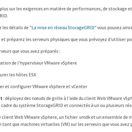
 plus sur les exigences en matière de performances, de stockage et 
RID.
 les détails de
"La mise en réseau StorageGRID"
vous pouvez ainsi
z et préparez les serveurs physiques que vous prévoyez d'utiliser 
rveurs que vous avez préparés :
lation de l'hyperviseur VMware vSphere
urer les hôtes ESX
ler et configurer VMware vSphere et vCenter
t
: déployez des nœuds de grille à l'aide du client Web VMware vSp
e cadre du système StorageGRID et connectés à un ou plusieurs rés
le client Web VMware vSphere, un fichier .vmdk et un ensemble de m
n tant que machines virtuelles (VM) sur les serveurs que vous avez 