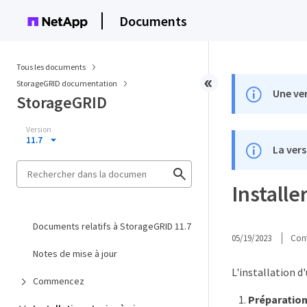
Documents
Tous les documents
StorageGRID documentation
Une ver
StorageGRID
Version
11.7
La vers
Installe
Documents relatifs à StorageGRID 11.7
05/19/2023
Cont
Notes de mise à jour
L'installation 
Commencez
Préparatio