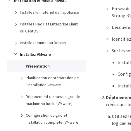
Installation et mise à niveau
En savoir
Installez le matériel de l'appliance
StorageG
Installez Red Hat Enterprise Linux
Découvrez
ou CentOS
Identifie
Installez Ubuntu ou Debian
Sur les se
Installez VMware
Instal
Présentation
Config
Planification et préparation de
l'installation VMware
Instal
Déploiement de nœuds grid de
Déploiemen
machine virtuelle (VMware)
créés dans l
Configuration du grid et
Utilisez 
installation complète (VMware)
logiciel e