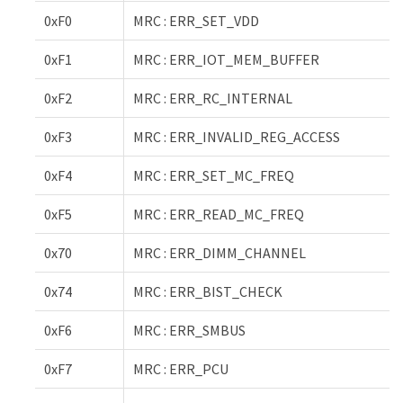
0xF0
MRC : ERR_SET_VDD
0xF1
MRC : ERR_IOT_MEM_BUFFER
0xF2
MRC : ERR_RC_INTERNAL
0xF3
MRC : ERR_INVALID_REG_ACCESS
0xF4
MRC : ERR_SET_MC_FREQ
0xF5
MRC : ERR_READ_MC_FREQ
0x70
MRC : ERR_DIMM_CHANNEL
0x74
MRC : ERR_BIST_CHECK
0xF6
MRC : ERR_SMBUS
0xF7
MRC : ERR_PCU