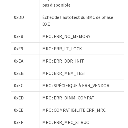
pas disponible
0xDD
Échec de l'autotest du BMC de phase
DXE
0xE8
MRC : ERR_NO_MEMORY
0xE9
MRC : ERR_LT_LOCK
0xEA
MRC : ERR_DDR_INIT
0xEB
MRC : ERR_MEM_TEST
0xEC
MRC : SPÉCIFIQUE À ERR_VENDOR
0xED
MRC : ERR_DIMM_COMPAT
0xEE
MRC : COMPATIBILITÉ ERR_MRC
0xEF
MRC : ERR_MRC_STRUCT