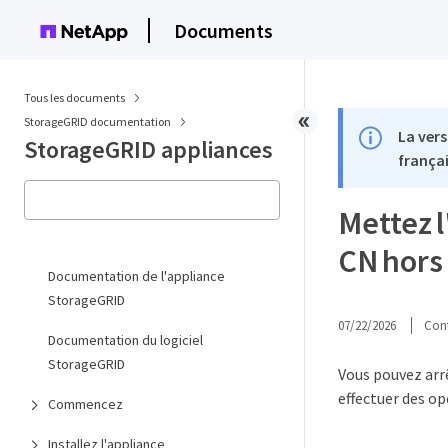
Documents
Tous les documents
StorageGRID documentation
La vers
StorageGRID appliances
françai
Mettez l
CN hors 
Documentation de l'appliance
StorageGRID
07/22/2026
Cont
Documentation du logiciel
StorageGRID
Vous pouvez arr
effectuer des o
Commencez
Installez l'appliance