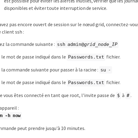
est possible pour éviter les alertes inutiles, vérifier que les jour
disponibles et éviter toute interruption de service.
'avez pas encore ouvert de session sur le nœud grid, connectez-vou
 client ssh :
sez la commande suivante :
ssh admin@
grid_node_IP
 le mot de passe indiqué dans le
fichier.
Passwords.txt
 la commande suivante pour passer à la racine :
su -
 le mot de passe indiqué dans le
fichier.
Passwords.txt
e vous êtes connecté en tant que root, l'invite passe de
à
.
$
#
appareil :
n -h now
mande peut prendre jusqu'à 10 minutes.