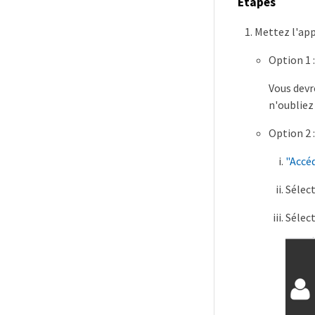
Étapes
Mettez l'app
Option 1 
Vous devre
n'oubliez 
Option 2 :
"Accéd
Sélec
Sélec