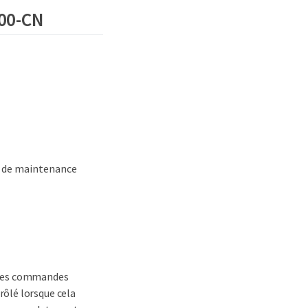
100-CN
re de maintenance
t les commandes
rôlé lorsque cela