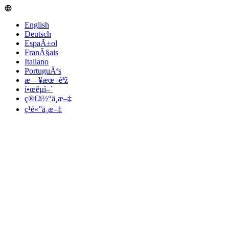
English
Deutsch
EspaÃ±ol
FranÃ§ais
Italiano
PortuguÃªs
æ—¥æœ¬èªž
í•œêµ­ì–´
ç®€ä½“ä¸­æ–‡
ç¹é«”ä¸­æ–‡