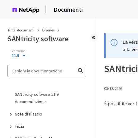
Documenti
Tutti i documenti
E-Series
SANtricity software
La vers
alla ve
Versione
11.9
SANtric
03/18/2026
SANtricity software 11.9
documentazione
È possibile veri
Note di rilascio
Inizia