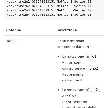
/dev/nvme2n1 021648023151 NetApp E-Series 10

/dev/nvme2n2 021648023151 NetApp E-Series 11

/dev/nvme2n3 021648023151 NetApp E-Series 12

/dev/nvme2n4 021648023151 NetApp E-Series 13
Colonna
Descrizione
Il nome del nodo
Node
comprende due parti:
La notazione
nvme1
Rappresenta il
controller A e.
nvme2
Rappresenta il
controller B.
La notazione
,
,
n1
n2
e così via
rappresentano
l'identificatore dello