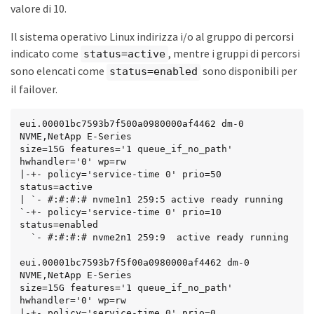
valore di 10.
Il sistema operativo Linux indirizza i/o al gruppo di percorsi
indicato come
, mentre i gruppi di percorsi
status=active
sono elencati come
sono disponibili per
status=enabled
il failover.
eui.00001bc7593b7f500a0980000af4462 dm-0 
NVME,NetApp E-Series

size=15G features='1 queue_if_no_path' 
hwhandler='0' wp=rw

|-+- policy='service-time 0' prio=50 
status=active

| `- #:#:#:# nvme1n1 259:5 active ready running

`-+- policy='service-time 0' prio=10 
status=enabled

  `- #:#:#:# nvme2n1 259:9  active ready running

eui.00001bc7593b7f5f00a0980000af4462 dm-0 
NVME,NetApp E-Series

size=15G features='1 queue_if_no_path' 
hwhandler='0' wp=rw

|-+- policy='service-time 0' prio=0 