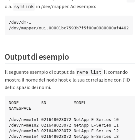
o a.
in /dev/mapper. Ad esempio:
symlink
/dev/dm-1

/dev/mapper/eui.00001bc7593b7f5f00a0980000af4462
Output di esempio
Il seguente esempio di output da
Il comando
nvme list
mostra il nome del nodo host e la sua correlazione con l'ID
dello spazio dei nomi.
NODE         SN           MODEL           
NAMESPACE

/dev/nvme1n1 021648023072 NetApp E-Series 10

/dev/nvme1n2 021648023072 NetApp E-Series 11

/dev/nvme1n3 021648023072 NetApp E-Series 12

/dev/nvme1n4 021648023072 NetApp E-Series 13
