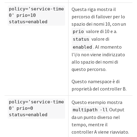
Questa riga mostra il
policy='service-time
0' prio=10
percorso di failover per lo
status=enabled
spazio dei nomi 10, con un
valore di 10 e a.
prio
valore di
status
. Al momento
enabled
l'i/o non viene indirizzato
allo spazio dei nomi di
questo percorso.
Questo namespace è di
proprietà del controller B.
Questo esempio mostra
policy='service-time
0' prio=0
Output
multipath -ll
status=enabled
da un punto diverso nel
tempo, mentre il
controller A viene riavviato.