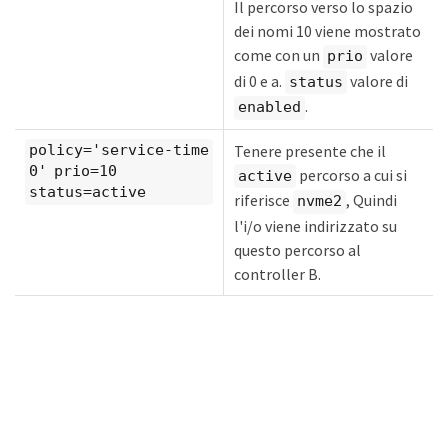
Il percorso verso lo spazio
dei nomi 10 viene mostrato
come con un
valore
prio
di 0 e a.
valore di
status
.
enabled
Tenere presente che il
policy='service-time
0' prio=10
percorso a cui si
active
status=active
riferisce
, Quindi
nvme2
l'i/o viene indirizzato su
questo percorso al
controller B.