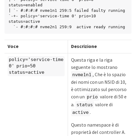
status=enabled

| `- #:#:#:# nvme1n1 259:5 failed faulty running

`-+- policy='service-time 0' prio=10 
status=active

  `- #:#:#:# nvme2n1 259:9  active ready running
Voce
Descrizione
Questa riga e la riga
policy='service-time
0' prio=50
seguente lo mostrano
status=active
, Che è lo spazio
nvme1n1
dei nomi con un NSID di 10,
è ottimizzato sul percorso
con un
valore di 50 e
prio
a.
valore di
status
.
active
Questo namespace è di
proprietà del controller A.