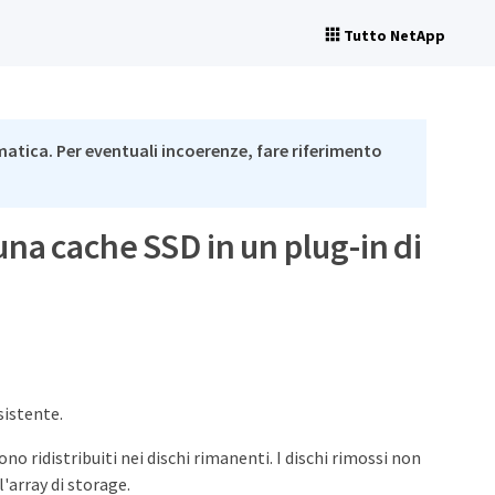
Tutto NetApp
matica. Per eventuali incoerenze, fare riferimento
 una cache SSD in un plug-in di
sistente.
no ridistribuiti nei dischi rimanenti. I dischi rimossi non
'array di storage.