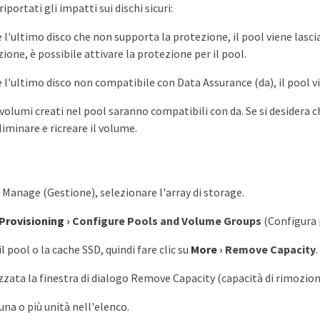
iportati gli impatti sui dischi sicuri:
 l'ultimo disco che non supporta la protezione, il pool viene lasci
ione, è possibile attivare la protezione per il pool.
 l'ultimo disco non compatibile con Data Assurance (da), il pool vie
 volumi creati nel pool saranno compatibili con da. Se si desidera ch
liminare e ricreare il volume.
 Manage (Gestione), selezionare l'array di storage.
Provisioning
›
Configure Pools and Volume Groups
(Configura p
l pool o la cache SSD, quindi fare clic su
More
›
Remove Capacity
.
izzata la finestra di dialogo Remove Capacity (capacità di rimozion
una o più unità nell'elenco.