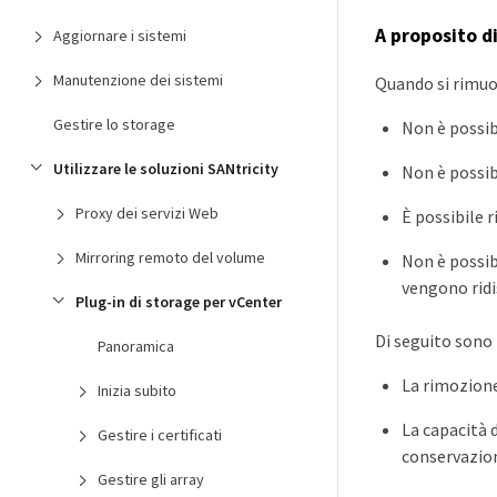
A proposito d
Aggiornare i sistemi
Manutenzione dei sistemi
Quando si rimuov
Gestire lo storage
Non è possib
Utilizzare le soluzioni SANtricity
Non è possibi
Proxy dei servizi Web
È possibile r
Mirroring remoto del volume
Non è possibi
vengono ridis
Plug-in di storage per vCenter
Di seguito sono 
Panoramica
La rimozione
Inizia subito
La capacità 
Gestire i certificati
conservazion
Gestire gli array