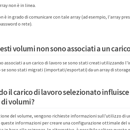
ray non è in linea.
on è in grado di comunicare con tale array (ad esempio, l'array pre
password o rete).
sti volumi non sono associati a un carico
 associati a un carico di lavoro se sono stati creati utilizzando l'i
se sono stati migrati (importati/esportati) da un array di storage
o il carico di lavoro selezionato influisce
 di volumi?
ione del volume, vengono richieste informazioni sull'utilizzo di un 
a queste informazioni per creare una configurazione ottimale del 
a in base alle esigenze. In alternativa, è possibile saltare questo