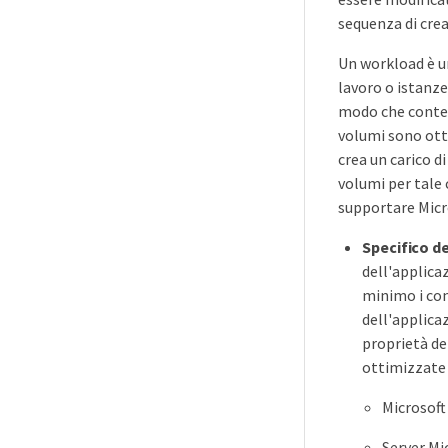
sequenza di cre
Un workload è un
lavoro o istanze
modo che conten
volumi sono otti
crea un carico d
volumi per tale 
supportare Micr
Specifico d
dell'applica
minimo i conf
dell'applica
proprietà de
ottimizzate p
Microsoft
Server Mi