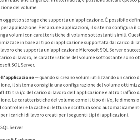
azione del volume.
 oggetto storage che supporta un'applicazione. È possibile definir
 per applicazione. Per alcune applicazioni, il sistema configura il c
ga volumi con caratteristiche di volume sottostanti simili. Quest
mizzate in base al tipo di applicazione supportata dal carico di la
i lavoro che supporta un'applicazione Microsoft SQL Server e succ
carico di lavoro, le caratteristiche del volume sottostante sono o
osoft SQL Server.
ell'applicazione
— quando si creano volumi utilizzando un carico di
zione, il sistema consiglia una configurazione del volume ottimizza
litti tra i/o del carico di lavoro dell'applicazione e altro traffico 
zione. Le caratteristiche del volume come il tipo di i/o, le dimensi
l controller e la cache di lettura e scrittura sono automaticament
er i carichi di lavoro creati per i seguenti tipi di applicazioni.
 SQL Server
crosoft Exchange