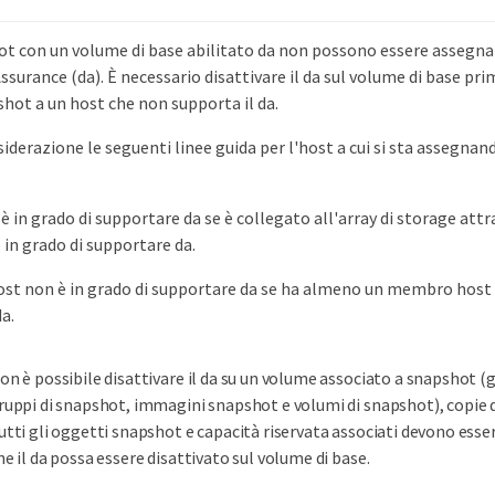
ot con un volume di base abilitato da non possono essere assegna
surance (da). È necessario disattivare il da sul volume di base pr
hot a un host che non supporta il da.
iderazione le seguenti linee guida per l'host a cui si sta assegnand
è in grado di supportare da se è collegato all'array di storage attr
 in grado di supportare da.
ost non è in grado di supportare da se ha almeno un membro host 
a.
on è possibile disattivare il da su un volume associato a snapshot (
ruppi di snapshot, immagini snapshot e volumi di snapshot), copie di
utti gli oggetti snapshot e capacità riservata associati devono esse
he il da possa essere disattivato sul volume di base.