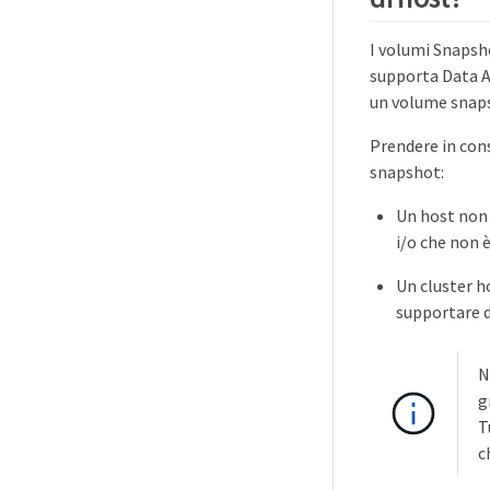
I volumi Snapsh
supporta Data As
un volume snaps
Prendere in cons
snapshot:
Un host non 
i/o che non è
Un cluster h
supportare d
N
g
T
c