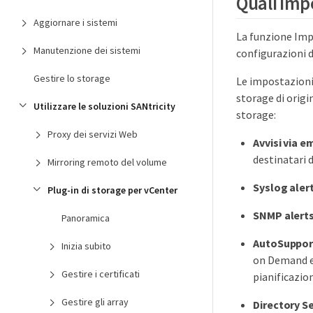
Quali imp
Aggiornare i sistemi
La funzione Imp
Manutenzione dei sistemi
configurazioni d
Gestire lo storage
Le impostazioni
storage di origi
Utilizzare le soluzioni SANtricity
storage:
Proxy dei servizi Web
Avvisi via e
destinatari d
Mirroring remoto del volume
Syslog aler
Plug-in di storage per vCenter
SNMP alert
Panoramica
AutoSuppor
Inizia subito
on Demand e 
Gestire i certificati
pianificazion
Gestire gli array
Directory S