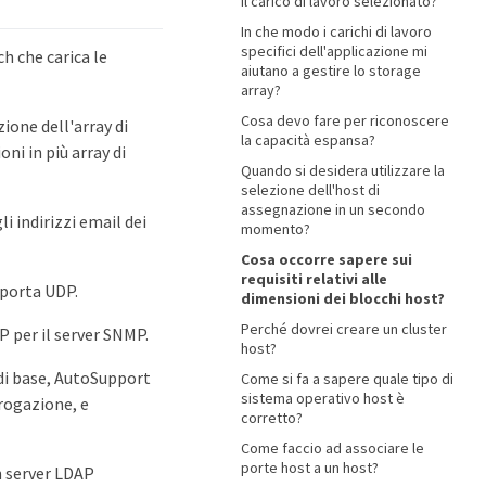
il carico di lavoro selezionato?
In che modo i carichi di lavoro
specifici dell'applicazione mi
h che carica le
aiutano a gestire lo storage
array?
Cosa devo fare per riconoscere
one dell'array di
la capacità espansa?
ni in più array di
Quando si desidera utilizzare la
selezione dell'host di
assegnazione in un secondo
i indirizzi email dei
momento?
Cosa occorre sapere sui
requisiti relativi alle
 porta UDP.
dimensioni dei blocchi host?
Perché dovrei creare un cluster
 per il server SNMP.
host?
di base, AutoSupport
Come si fa a sapere quale tipo di
sistema operativo host è
rogazione, e
corretto?
Come faccio ad associare le
porte host a un host?
n server LDAP