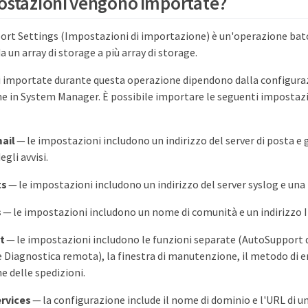
ostazioni vengono importate?
ort Settings (Impostazioni di importazione) è un'operazione batc
a un array di storage a più array di storage.
 importate durante questa operazione dipendono dalla configurazi
ne in System Manager. È possibile importare le seguenti impostazio
mail
— le impostazioni includono un indirizzo del server di posta e gl
egli avvisi.
ts
— le impostazioni includono un indirizzo del server syslog e una
s
— le impostazioni includono un nome di comunità e un indirizzo IP
t
— le impostazioni includono le funzioni separate (AutoSupport 
Diagnostica remota), la finestra di manutenzione, il metodo di e
e delle spedizioni.
ervices
— la configurazione include il nome di dominio e l'URL di u