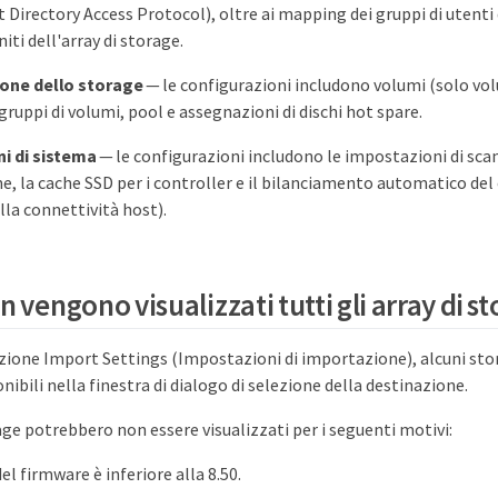
 Directory Access Protocol), oltre ai mapping dei gruppi di utenti 
niti dell'array di storage.
one dello storage
— le configurazioni includono volumi (solo vol
gruppi di volumi, pool e assegnazioni di dischi hot spare.
i di sistema
— le configurazioni includono le impostazioni di sca
e, la cache SSD per i controller e il bilanciamento automatico del c
lla connettività host).
 vengono visualizzati tutti gli array di s
zione Import Settings (Impostazioni di importazione), alcuni st
nibili nella finestra di dialogo di selezione della destinazione.
rage potrebbero non essere visualizzati per i seguenti motivi:
el firmware è inferiore alla 8.50.