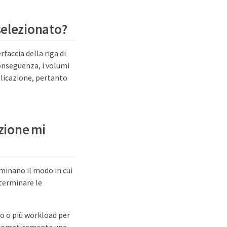
 selezionato?
rfaccia della riga di
conseguenza, i volumi
pplicazione, pertanto
azione mi
rminano il modo in cui
eterminare le
no o più workload per
automaticamente una