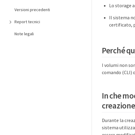
Lo storage ar
Versioni precedenti
Il sistema n
Report tecnici
certificato, 
Note legali
Perché que
I volumi non sono
comando (CLI) o 
In che mod
creazione
Durante la creaz
sistema utilizz
essere modificat