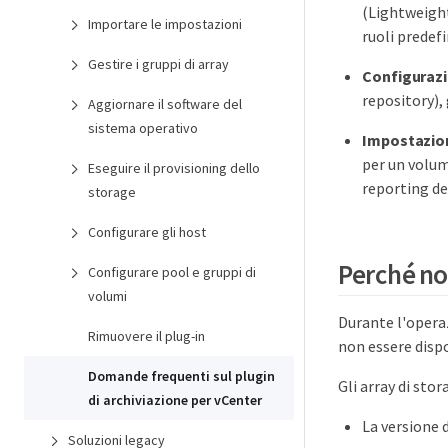
(Lightweight
Importare le impostazioni
ruoli predefi
Gestire i gruppi di array
Configurazi
repository), 
Aggiornare il software del
sistema operativo
Impostazion
per un volum
Eseguire il provisioning dello
reporting de
storage
Configurare gli host
Perché non
Configurare pool e gruppi di
volumi
Durante l'opera
Rimuovere il plug-in
non essere dispo
Domande frequenti sul plugin
Gli array di sto
di archiviazione per vCenter
La versione d
Soluzioni legacy