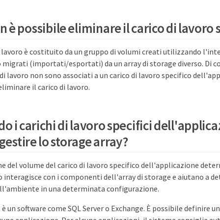
 è possibile eliminare il carico di lavoro
 lavoro è costituito da un gruppo di volumi creati utilizzando l'inte
migrati (importati/esportati) da un array di storage diverso. Di 
 di lavoro non sono associati a un carico di lavoro specifico dell'a
liminare il carico di lavoro.
o i carichi di lavoro specifici dell'applic
gestire lo storage array?
he del volume del carico di lavoro specifico dell'applicazione dete
oro interagisce con i componenti dell'array di storage e aiutano a d
l'ambiente in una determinata configurazione.
 è un software come SQL Server o Exchange. È possibile definire u
cuna applicazione. Per alcune applicazioni, il sistema consiglia 