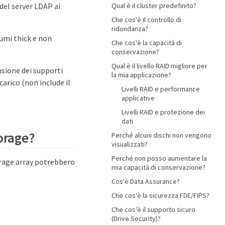
Qual è il cluster predefinito?
del server LDAP ai
Che cos'è il controllo di
ridondanza?
umi thick e non
Che cos'è la capacità di
conservazione?
Qual è il livello RAID migliore per
nsione dei supporti
la mia applicazione?
arico (non include il
Livelli RAID e performance
applicative
Livelli RAID e protezione dei
dati
torage?
Perché alcuni dischi non vengono
visualizzati?
Perché non posso aumentare la
orage array potrebbero
mia capacità di conservazione?
Cos'è Data Assurance?
Che cos'è la sicurezza FDE/FIPS?
Che cos'è il supporto sicuro
(Drive Security)?