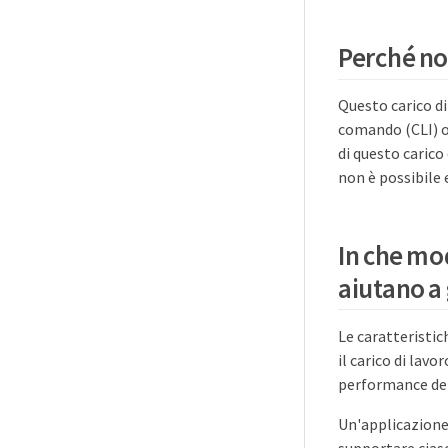
Perché non
Questo carico di
comando (CLI) o 
di questo carico
non è possibile e
In che mod
aiutano a 
Le caratteristic
il carico di lav
performance del
Un'applicazione
supportare cias