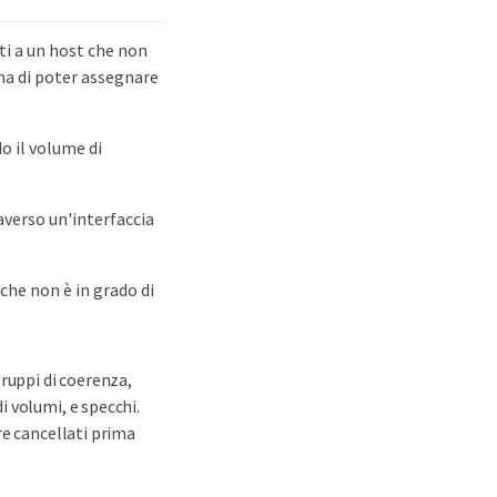
ti a un host che non
ima di poter assegnare
o il volume di
averso un'interfaccia
che non è in grado di
gruppi di coerenza,
 volumi, e specchi.
re cancellati prima