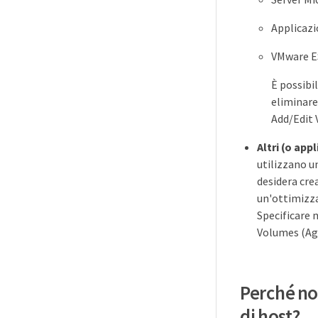
Applicazi
VMware ES
È possibi
eliminare 
Add/Edit 
Altri (o app
utilizzano u
desidera cre
un'ottimizza
Specificare 
Volumes (Ag
Perché non
di host?