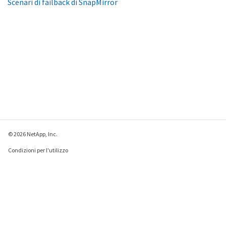
Scenari di failback di SnapMirror
© 2026 NetApp, Inc.
Condizioni per l'utilizzo
Direttiva sulla privacy
Direttiva sui cookie
Impostazioni cookie
Invia feedback su questa pagina