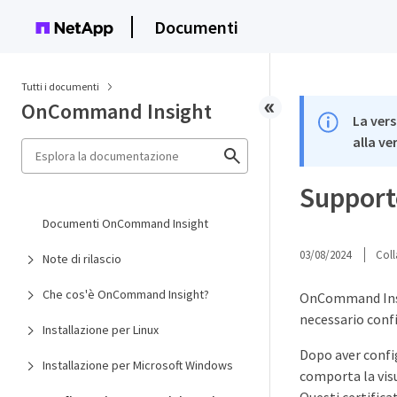
Documenti
Tutti i documenti
OnCommand Insight
La vers
alla ve
Supporto
Documenti OnCommand Insight
03/08/2024
Coll
Note di rilascio
Che cos'è OnCommand Insight?
OnCommand Insigh
necessario confi
Installazione per Linux
Dopo aver config
Installazione per Microsoft Windows
comporta la visu