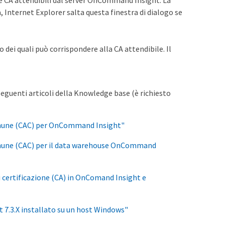
alle CA attendibili dal server OnCommand Insight. La
 Internet Explorer salta questa finestra di dialogo se
o dei quali può corrispondere alla CA attendibile. Il
 seguenti articoli della Knowledge base (è richiesto
comune (CAC) per OnCommand Insight"
omune (CAC) per il data warehouse OnCommand
i certificazione (CA) in OnComand Insight e
7.3.X installato su un host Windows"