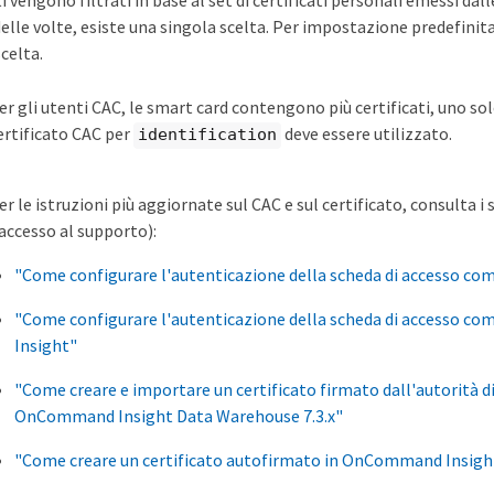
ti vengono filtrati in base al set di certificati personali emessi d
lle volte, esiste una singola scelta. Per impostazione predefinita,
scelta.
er gli utenti CAC, le smart card contengono più certificati, uno sol
ertificato CAC per
deve essere utilizzato.
identification
er le istruzioni più aggiornate sul CAC e sul certificato, consulta i
'accesso al supporto):
"Come configurare l'autenticazione della scheda di accesso 
"Come configurare l'autenticazione della scheda di accesso c
Insight"
"Come creare e importare un certificato firmato dall'autorità d
OnCommand Insight Data Warehouse 7.3.x"
"Come creare un certificato autofirmato in OnCommand Insight 