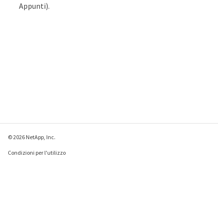
Appunti).
© 2026 NetApp, Inc.
Condizioni per l'utilizzo
Direttiva sulla privacy
Direttiva sui cookie
Impostazioni cookie