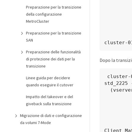
              
Preparazione per la transizione
              
della configurazione
           User ID To Which Anonymous Users Are Mapp
MetroCluster
                   
                      
Preparazione per la transizione
                   
SAN
cluster-0
Preparazione delle funzionalità
di protezione dei dati per la
Dopo la transizi
transizione
 cluster-01::> export-policy rule show -vserver std_22 -policyname 
Linee guida per decidere
std_2225 
quando eseguire il cutover
  (vserver export-policy rule show)

Impatto del takeover e del
             
giveback sulla transizione
               
Migrazione di dati e configurazione
             
da volumi 7-Mode
                
Client Ma