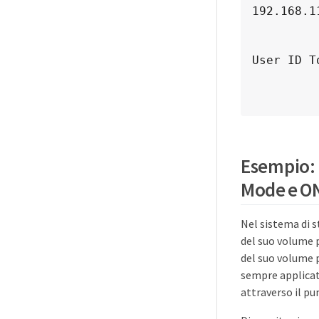
192.168.11
               
               
User ID T
                   Super
               Honor SetUID Bit
                  Allow Cr
**       
               
Esempio: D
             
Mode e O
                
Client Ma
Nel sistema di 
192.168.10
del suo volume p
               
                
del suo volume p
User ID T
sempre applicate
                   Super
attraverso il p
               Honor SetUID Bit