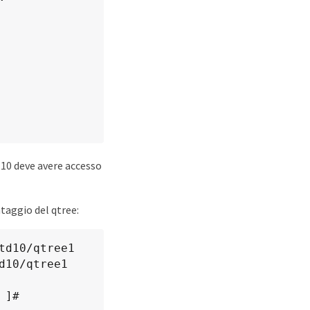
0.10 deve avere accesso
taggio del qtree:
10/qtree1 
 ]#