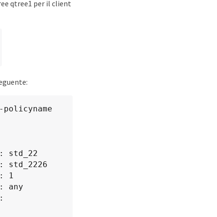
ee qtree1 per il client
seguente:
policyname 
 