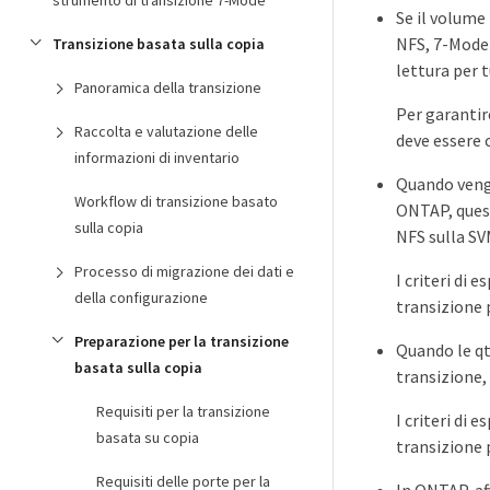
strumento di transizione 7-Mode
Se il volume 
NFS, 7-Mode 
Transizione basata sulla copia
lettura per t
Panoramica della transizione
Per garantir
Raccolta e valutazione delle
deve essere c
informazioni di inventario
Quando vengo
Workflow di transizione basato
ONTAP, quest
sulla copia
NFS sulla SV
Processo di migrazione dei dati e
I criteri di
della configurazione
transizione p
Preparazione per la transizione
Quando le qt
basata sulla copia
transizione,
Requisiti per la transizione
I criteri di
basata su copia
transizione p
Requisiti delle porte per la