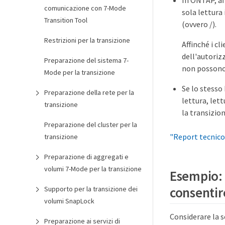
In ONTAP, af
comunicazione con 7-Mode
sola lettura 
Transition Tool
(ovvero /).
Restrizioni per la transizione
Affinché i c
dell'autorizz
Preparazione del sistema 7-
non possono
Mode per la transizione
Se lo stesso
Preparazione della rete per la
lettura, let
transizione
la transizion
Preparazione del cluster per la
"Report tecnico
transizione
Preparazione di aggregati e
volumi 7-Mode per la transizione
Esempio: 
consentire
Supporto per la transizione dei
volumi SnapLock
Considerare la 
Preparazione ai servizi di