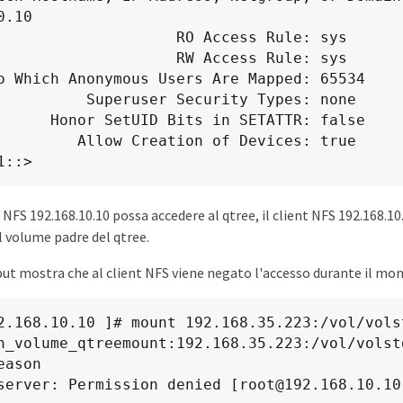
.10

              RO Access Rule: sys

              RW Access Rule: sys

o Which Anonymous Users Are Mapped: 65534

user Security Types: none

s in SETATTR: false

eation of Devices: true

1::>
nt NFS 192.168.10.10 possa accedere al qtree, il client NFS 192.168.1
al volume padre del qtree.
ut mostra che al client NFS viene negato l'accesso durante il mon
n_volume_qtreemount:192.168.35.223:/vol/volstd
ason

server: Permission denied [root@192.168.10.10