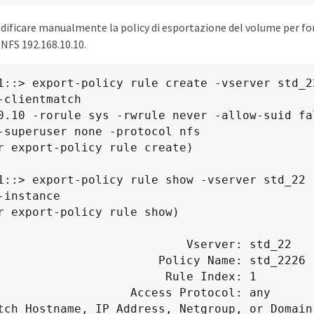
ificare manualmente la policy di esportazione del volume per forn
t NFS 192.168.10.10.
1::> export-policy rule create -vserver std_22
-clientmatch

0.10 -rorule sys -rwrule never -allow-suid fa
-superuser none -protocol nfs

1::> export-policy rule show -vserver std_22 -
-instance

                       Vserver: std_22

                 Policy Name: std_2226

                    Rule Index: 1

            Access Protocol: any

tch Hostname, IP Address, Netgroup, or Domain: