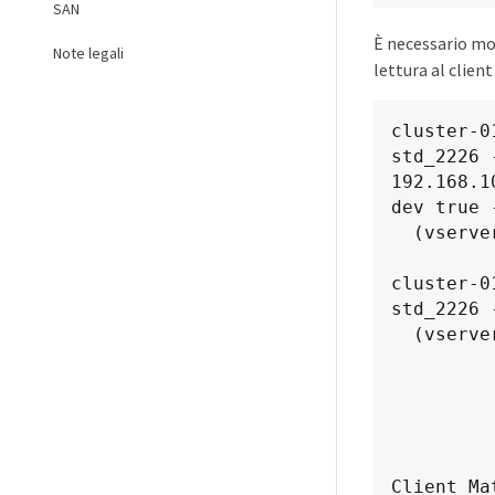
SAN
È necessario mod
Note legali
lettura al clien
cluster-0
std_2226 
192.168.1
dev true 
  (vserver export-policy rule create)

cluster-0
std_2226 
  (vserver export-policy rule show)

             
               
             
                
Client Ma