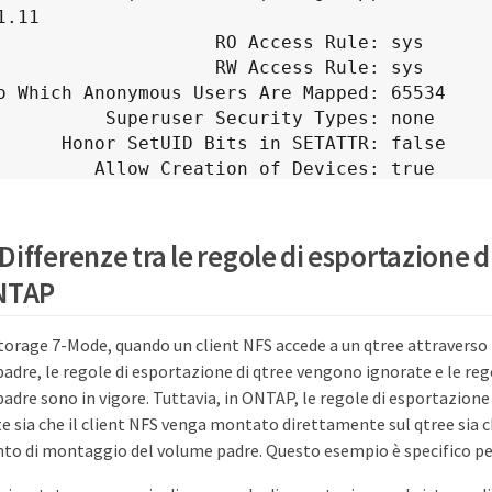
.11

              RO Access Rule: sys

              RW Access Rule: sys

o Which Anonymous Users Are Mapped: 65534

user Security Types: none

s in SETATTR: false

eation of Devices: true

                             Vserver: std_22

                 Policy Name: std_2226

ifferenze tra le regole di esportazione di
                    Rule Index: 2

NTAP
            Access Protocol: nfs

tch Hostname, IP Address, Netgroup, or Domain:
storage 7-Mode, quando un client NFS accede a un qtree attraverso
.10

adre, le regole di esportazione di qtree vengono ignorate e le re
              RO Access Rule: sys

             RW Access Rule: never

adre sono in vigore. Tuttavia, in ONTAP, le regole di esportazion
o Which Anonymous Users Are Mapped: 65534

 sia che il client NFS venga montato direttamente sul qtree sia c
user Security Types: none

unto di montaggio del volume padre. Questo esempio è specifico pe
s in SETATTR: false
