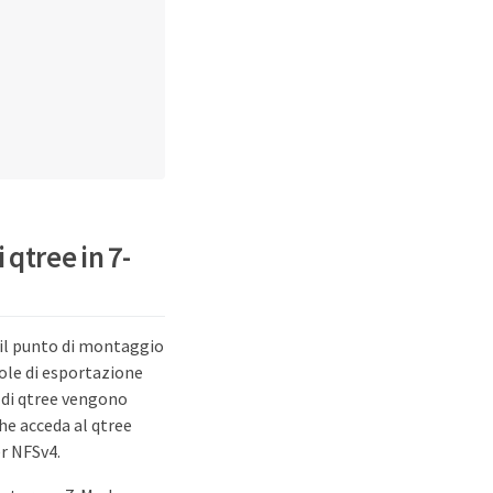
 qtree in 7-
 
 il punto di montaggio
gole di esportazione
e di qtree vengono
he acceda al qtree
r NFSv4.