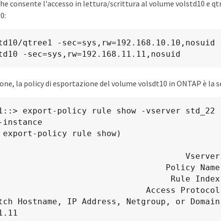
che consente l'accesso in lettura/scrittura al volume volstd10 e qtr
0:
td10/qtree1 -sec=sys,rw=192.168.10.10,nosuid

td10 -sec=sys,rw=192.168.11.11,nosuid
one, la policy di esportazione del volume volsdt10 in ONTAP è la 
1::> export-policy rule show -vserver std_22 -
-instance

                                   Vserver: std_22

                             Policy Name: std_2226

                                Rule Index: 1

                         Access Protocol: any

tch Hostname, IP Address, Netgroup, or Domain:
.11
