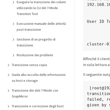
Eseguire la transizione dei volumi
192.168.10
utilizzando la CLI del 7-Mode
               
Transition Tool
               
User ID T
Esecuzione manuale delle attività
                   Super
post-transizione
               Honor SetUID Bit
                  Allow Cr
Gestione di un progetto di
cluster-0
transizione
Risoluzione dei problemi
Affinché il clie
in sola lettura 
Transizione senza copia
Il seguente outp
Guida alla raccolta delle informazioni
su host e storage
 [root@192.168.10.10 ]# mount 192.168.35.223:/vol/volstd10/qtree1

Transizione dei dati 7-Mode con
transitio
SnapMirror
failed, re
given by 
Transizione e correzione degli host