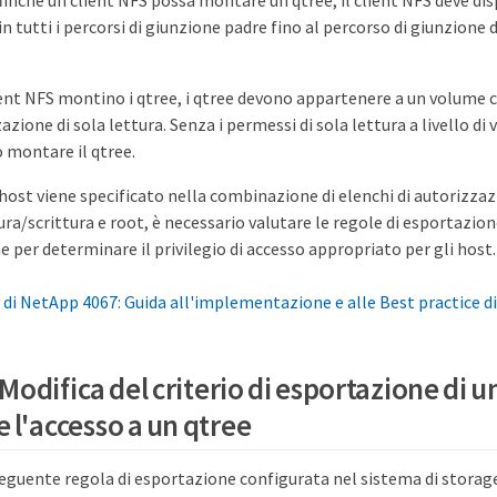
finché un client NFS possa montare un qtree, il client NFS deve dis
in tutti i percorsi di giunzione padre fino al percorso di giunzione
lient NFS montino i qtree, i qtree devono appartenere a un volume
azione di sola lettura. Senza i permessi di sola lettura a livello di 
 montare il qtree.
 host viene specificato nella combinazione di elenchi di autorizzazi
tura/scrittura e root, è necessario valutare le regole di esportazio
e per determinare il privilegio di accesso appropriato per gli host.
 di NetApp 4067: Guida all'implementazione e alle Best practice d
Modifica del criterio di esportazione di 
 l'accesso a un qtree
seguente regola di esportazione configurata nel sistema di stora