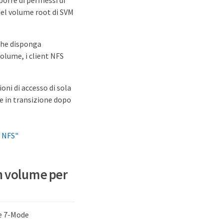
porre di permessi di
 del volume root di SVM
 che disponga
volume, i client NFS
oni di accesso di sola
ne in transizione dopo
i NFS"
un volume per
ge 7-Mode