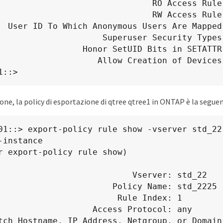
                          RO Access Rule: sys

                          RW Access Rule: sys

ed:65534

           Superuser Security Types: none

    Honor SetUID Bits in SETATTR: false

          Allow Creation of Devices: true

1::>
one, la policy di esportazione di qtree qtree1 in ONTAP è la seguen
-instance

                       Vserver: std_22

                 Policy Name: std_2225

                    Rule Index: 1

            Access Protocol: any

tch Hostname, IP Address, Netgroup, or Domain: