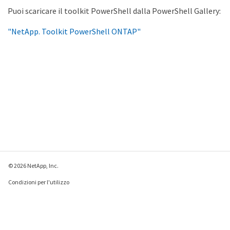
Puoi scaricare il toolkit PowerShell dalla PowerShell Gallery:
"NetApp. Toolkit PowerShell ONTAP"
© 2026 NetApp, Inc.
Condizioni per l'utilizzo
Direttiva sulla privacy
Direttiva sui cookie