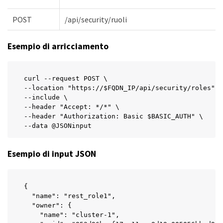
POST
/api/security/ruoli
Esempio di arricciamento
curl --request POST \

--location "https://$FQDN_IP/api/security/roles" \

--include \

--header "Accept: */*" \

--header "Authorization: Basic $BASIC_AUTH" \

--data @JSONinput
Esempio di input JSON
{

  "name": "rest_role1",

  "owner": {

    "name": "cluster-1",
