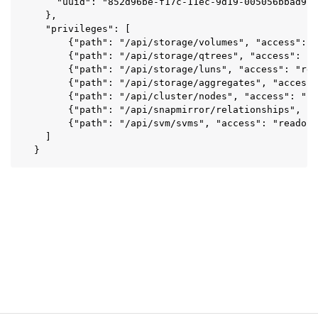
    "uuid": "852d96be-f17c-11ec-9d19-005056bbad91"

  },

  "privileges": [

      {"path": "/api/storage/volumes", "access": "
      {"path": "/api/storage/qtrees", "access": "r
      {"path": "/api/storage/luns", "access": "rea
      {"path": "/api/storage/aggregates", "access"
      {"path": "/api/cluster/nodes", "access": "re
      {"path": "/api/snapmirror/relationships", "a
      {"path": "/api/svm/svms", "access": "readonl
  ]

}