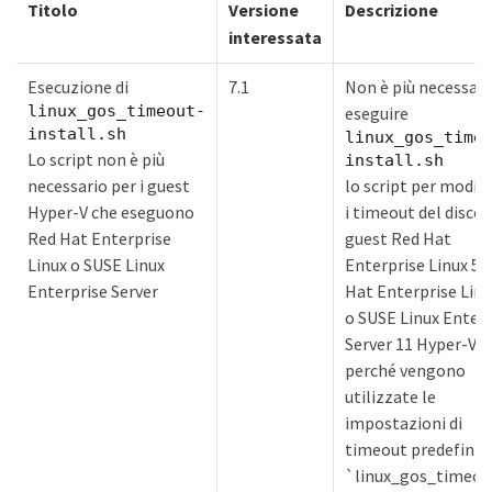
Titolo
Versione
Descrizione
interessata
Esecuzione di
7.1
Non è più necessari
linux_gos_timeout-
eseguire
install.sh
linux_gos_time
Lo script non è più
install.sh
necessario per i guest
lo script per modifi
Hyper-V che eseguono
i timeout del disco 
Red Hat Enterprise
guest Red Hat
Linux o SUSE Linux
Enterprise Linux 5,
Enterprise Server
Hat Enterprise Linu
o SUSE Linux Enterp
Server 11 Hyper-V
perché vengono
utilizzate le
impostazioni di
timeout predefinite
`linux_gos_timeou