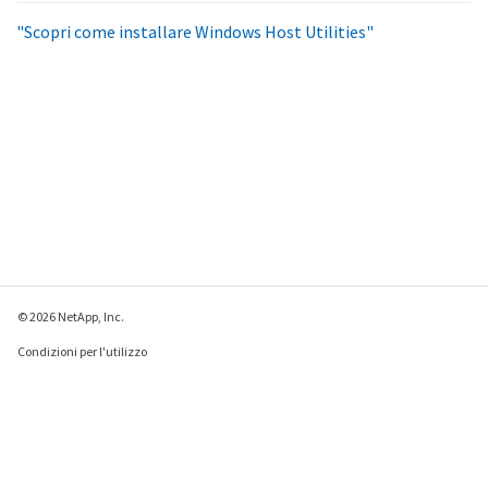
"Scopri come installare Windows Host Utilities"
© 2026 NetApp, Inc.
Condizioni per l'utilizzo
Direttiva sulla privacy
Direttiva sui cookie
Impostazioni cookie