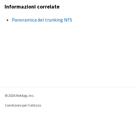
Informazioni correlate
Panoramica del trunking NFS
© 2026 NetApp, Inc.
Condizioni per l'utilizzo
Direttiva sulla privacy
Direttiva sui cookie
Impostazioni cookie