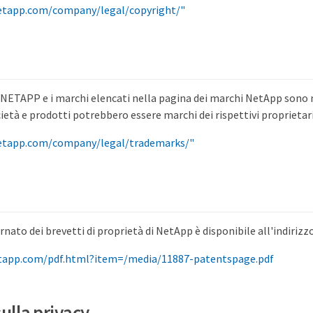
etapp.com/company/legal/copyright/"
 NETAPP e i marchi elencati nella pagina dei marchi NetApp sono m
cietà e prodotti potrebbero essere marchi dei rispettivi proprietari
etapp.com/company/legal/trademarks/"
nato dei brevetti di proprietà di NetApp è disponibile all'indirizzo
tapp.com/pdf.html?item=/media/11887-patentspage.pdf
sulla privacy