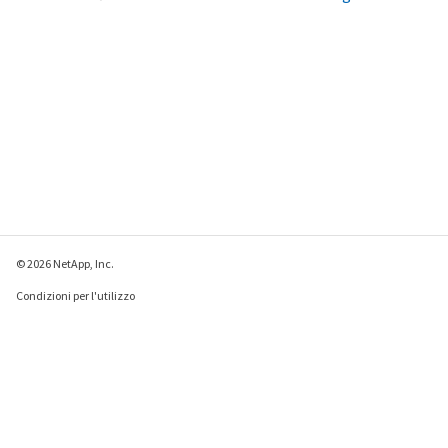
© 2026 NetApp, Inc.
Condizioni per l'utilizzo
Direttiva sulla privacy
Direttiva sui cookie
Impostazioni cookie
Invia feedback su questa pagina