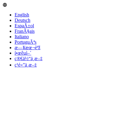
English
Deutsch
EspaÃ±ol
FranÃ§ais
Italiano
PortuguÃªs
æ—¥æœ¬èªž
í•œêµ­ì–´
ç®€ä½“ä¸­æ–‡
ç¹é«”ä¸­æ–‡