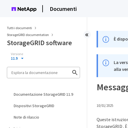
Documenti
Tutti i documenti
StorageGRID documentation
È dispo
StorageGRID software
Versione
11.9
La vers
alla ve
Messaggi
Documentazione StorageGRID 11.9
Dispositivi StorageGRID
10/01/2025
Note di rilascio
Queste istruzion
StorageGRID . È 