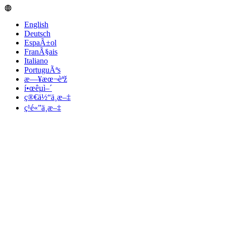
English
Deutsch
EspaÃ±ol
FranÃ§ais
Italiano
PortuguÃªs
æ—¥æœ¬èªž
í•œêµ­ì–´
ç®€ä½“ä¸­æ–‡
ç¹é«”ä¸­æ–‡