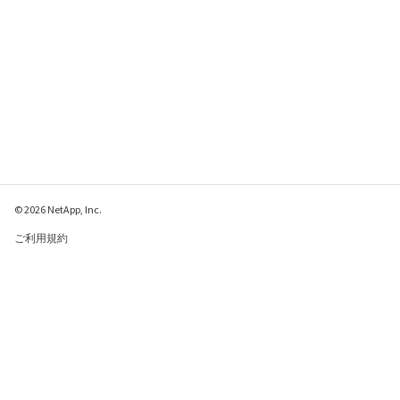
© 2026 NetApp, Inc.
ご利用規約
プライバシー ポリシ
ー
クッキー ポリシー
クッキーの設定
このページに関するフィードバックをお寄せください