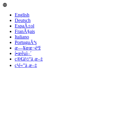
English
Deutsch
EspaÃ±ol
FranÃ§ais
Italiano
PortuguÃªs
æ—¥æœ¬èªž
í•œêµ­ì–´
ç®€ä½“ä¸­æ–‡
ç¹é«”ä¸­æ–‡