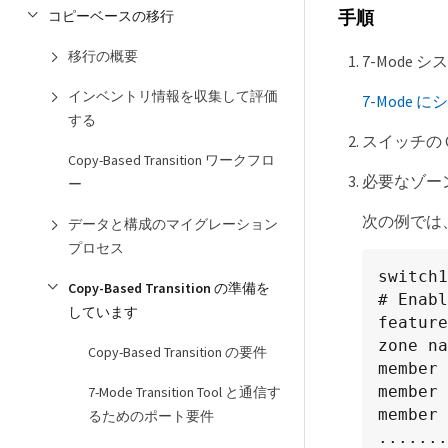
コピーベースの移行
手順
移行の概要
7-Mode
インベントリ情報を収集して評価
7-Mode
する
スイッチの 
Copy-Based Transition ワークフロ
必要なゾー
ー
次の例では、
データと構成のマイグレーション
プロセス
switch1
Copy-Based Transition の準備を
# Enabl
しています
feature
zone na
Copy-Based Transition の要件
member 
member 
7-Mode Transition Tool と通信す
member 
るためのポート要件
.......
