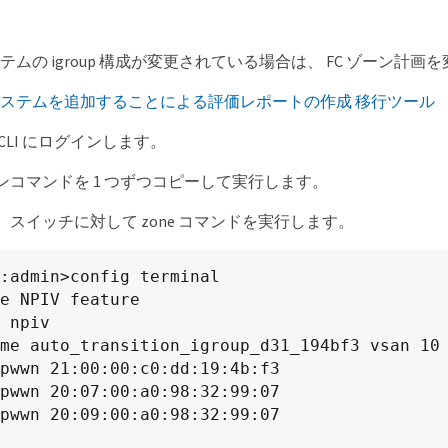
 システムの igroup 構成が変更されている場合は、 FC ゾーン
 にシステムを追加することによる評価レポートの作成 移行ツール
CLI にログインします。
ンコマンドを 1 つずつコピーして実行します。
スイッチに対して zone コマンドを実行します。
:admin>config terminal

e NPIV feature

 npiv

me auto_transition_igroup_d31_194bf3 vsan 10

pwwn 21:00:00:c0:dd:19:4b:f3

pwwn 20:07:00:a0:98:32:99:07

pwwn 20:09:00:a0:98:32:99:07
