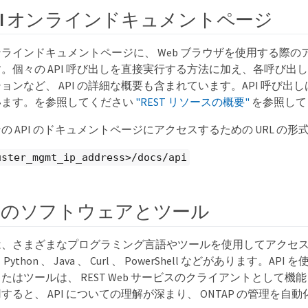
 API オンラインドキュメントページ
I オンラインドキュメントページに、 Web ブラウザを使用する
。個々の API 呼び出しを直接実行する方法に加え、各呼び出
ョンなど、 API の詳細な概要も含まれています。API 呼び出
います。を参照してください
"REST リソースの概要"
を参照して
の API のドキュメントページにアクセスするための URL の
uster_mgmt_ip_address>/docs/api
ムのソフトウェアとツール
PI には、さまざまなプログラミング言語やツールを使用してアク
thon 、 Java 、 Curl 、 PowerShell などがあります。A
たはツールは、 REST Web サービスのクライアントとして機
すると、 API についての理解が深まり、 ONTAP の管理を自