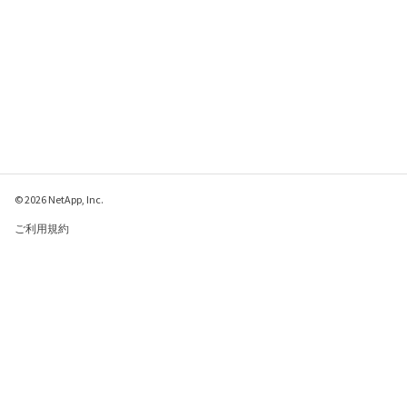
© 2026 NetApp, Inc.
ご利用規約
プライバシー ポリシ
ー
クッキー ポリシー
クッキーの設定
このページに関するフィードバックをお寄せください