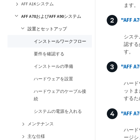
AFF A1Kシステム
ます。
AFF A70およびAFF A90システム
"AFF
設置とセットアップ
システ
インストールワークフロー
認する
す。
要件を確認する
"AFF
インストールの準備
ハードウェアを設置
ハード
ットま
ハードウェアのケーブル接
するた
続
システムの電源を入れる
"AFF
メンテナンス
ハード
主な仕様
ージシ