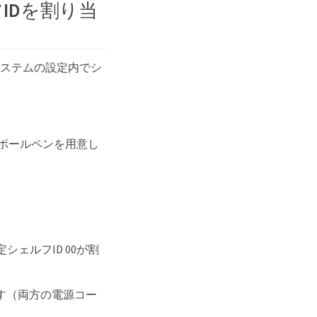
IDを割り当
システムの設定内でシ
いボールペンを用意し
ェルフID 00が割
す（両方の電源コー