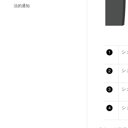
法的通知
シ
シ
シ
シ