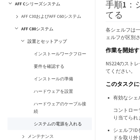
手順1：
AFF Cシリーズシステム
てる
AFF C30およびAFF C60システム
AFF C80システム
各シェルフは一
ェルフが区別
設置とセットアップ
作業を開始す
インストールワークフロー
NS224のス
要件を確認する
てください。
インストールの準備
このタスクに
ハードウェアを設置
有効なシェル
ハードウェアのケーブル接
コントロー
続
り当てられ
システムの電源を入れる
シェルフI
メンテナンス
ドを取り外