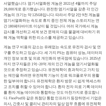
서열했습니다. 염기서열화된 게놈은 2021년 4월까지 주당
29,000개로 증가했습니다. 완전한 염기서열을 갖춘 각 인간
게놈의 크기는 약 125GB입니다. 따라서 주당 2만 9천 게놈을
염기서열화하는 속도로 휴지 중인 전체 게놈 스토리지는 연
간 180페타바이트 이상이 될 것입니다. 여러 국가에서 게놈
감시를 개선하고 세계 보건 문제의 다음 물결에 대비하기 위
해 게놈 역학을 위한 리소스를 제공하고 있습니다.
게놈 연구 비용의 감소는 유례없는 속도로 유전자 검사 및 연
구를 주도하고 있습니다. 세 가지 PS는 컴퓨터 성능, 데이터의
개인 정보 보호 및 의료 개인화의 변곡점에 있습니다. 2025년
까지 연구자들은 1억~20억 개의 인간 게놈을 염기서열화될
것으로 추정하고 있습니다. 유전체학이 효과적이고 가치 있
는 제안을 하려면 유전체학 기능이 진료 워크플로우의 원활
한 일부여야 합니다. 유전체학은 환자 방문 시 쉽게 액세스하
고 조치를 취할 수 있어야 합니다. 환자 전자 의료 기록 데이터
를 환자 게놈 데이터와 통합하는 것도 마찬가지로 중요합니
다. FlexPod와 같은 최첨단 통합 인프라가 등장하면서 기업은
의사, 간호사 및 클리닉 관리자의 일상 업무 흐름에 유전체학