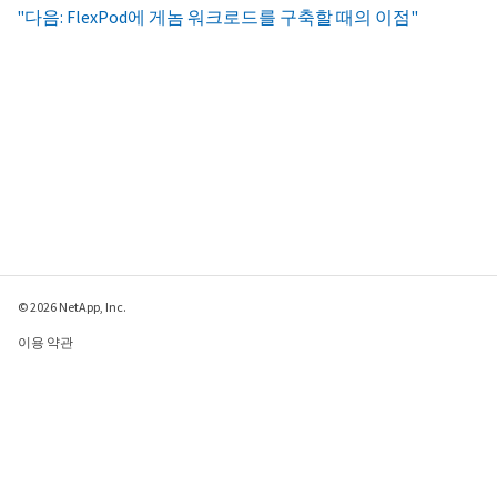
"다음: FlexPod에 게놈 워크로드를 구축할 때의 이점"
© 2026 NetApp, Inc.
이용 약관
개인 정보 보호 정책
쿠키 정책
쿠키 설정
이 페이지에 대한 피드백 보내기