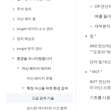
OR 연산
주석 정의
예를 들어,
자산 쿼리 중
대부분의 
Insight 데이터 소스 관리
및 *
장치 해상도
AND 연산자
Insight 유지 관리
""오로라"와
환경을 모니터링합니다
단어 및 대신
자산 페이지 데이터
* NOT *
자산 페이지 유형
NOT 연산자
이 아닌 스토
특정 자산을 위한 환경 검색
기호를 사용할
고급 검색 기술
표시된 데이터의 시간 범위