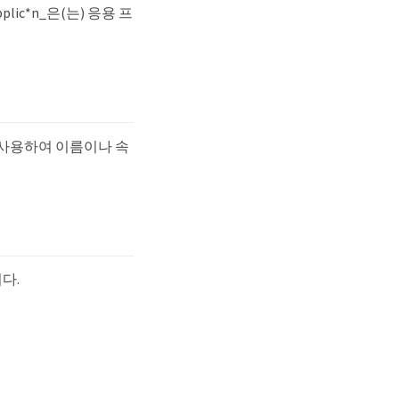
ic*n_은(는) 응용 프
를 사용하여 이름이나 속
다.