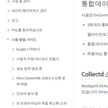
구성 및 관리
통합 데이
데이터 웨어하우스 관리
다음은 OnComm
보고
100개의 통
FAQ 를 참조하십시오
클라이언트가
사용 방법 가이드
통합 데이터
Insight 시작하기
허용되는 통합
사용자 지정 대시보드 만들기
성능 정책 생성 중
Collec
Fibre Channel BB 크레딧 0 오류 문
제 해결
NetApp의 G
있습니다.
https
인프라 분석 중
씬 프로비저닝의 위험 최소화 소개