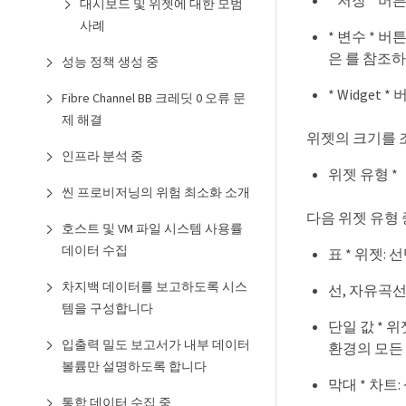
* 저장 * 
대시보드 및 위젯에 대한 모범
사례
* 변수 * 
은 를 참조
성능 정책 생성 중
* Widge
Fibre Channel BB 크레딧 0 오류 문
제 해결
위젯의 크기를 
인프라 분석 중
위젯 유형 *
씬 프로비저닝의 위험 최소화 소개
다음 위젯 유형 
호스트 및 VM 파일 시스템 사용률
데이터 수집
표 * 위젯:
차지백 데이터를 보고하도록 시스
선, 자유곡선
템을 구성합니다
단일 값 * 
입출력 밀도 보고서가 내부 데이터
환경의 모든 
볼륨만 설명하도록 합니다
막대 * 차트:
통합 데이터 수집 중