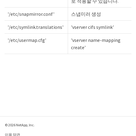
로 적용할 수 있습니다.
'/etc/snapmirror.conf'
스냅미러 생성
'/etc/symlink.translations'
'vserver cifs symlink'
'/etc/usermap.cfg'
'vserver name-mapping
create'
© 2026 NetApp, Inc.
이용 약관