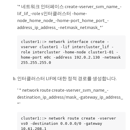
'* 네트워크 인터페이스 create-vserver_svm_name_-
lif_lif_-role s인터클러스터 -home-
node_home_node_-home-port_home_port_-
address_ip_address_-netmask_netmask_*'
cluster1::> network interface create -
vserver cluster1 -lif intercluster_lif -
role intercluster -home-node cluster1-01 -
home-port e0c -address 192.0.2.130 -netmask 
255.255.255.0
인터클러스터 LIF에 대한 정적 경로를 생성합니다.
' * network route create-vserver_svm_name_-
destination_ip_address/mask_-gateway_ip_address_
*'
cluster1::> network route create -vserver 
vs0 -destination 0.0.0.0/0 -gateway 
10.61.208.1