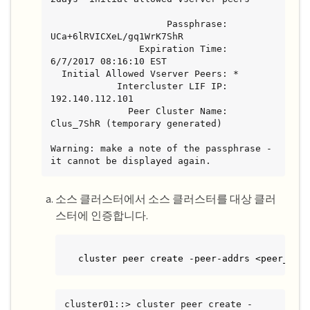
                     Passphrase: 
UCa+6lRVICXeL/gq1WrK7ShR

                Expiration Time: 
6/7/2017 08:16:10 EST

  Initial Allowed Vserver Peers: *

            Intercluster LIF IP: 
192.140.112.101

              Peer Cluster Name: 
Clus_7ShR (temporary generated)

Warning: make a note of the passphrase - 
it cannot be displayed again.
소스 클러스터에서 소스 클러스터를 대상 클러
스터에 인증합니다.
cluster peer create -peer-addrs <peer_LIF
cluster01::> cluster peer create -