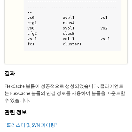
-------------- --------------- -------
--------  -------------- -------------
--

vs0            ovol1           vs1              
cfg1           clusA

vs0            ovol1           vs2              
cfg2           clusB

vs_1           vol_1           vs_1             
fc1            cluster1
결과
FlexCache 볼륨이 성공적으로 생성되었습니다. 클라이언트
는 FlexCache 볼륨의 연결 경로를 사용하여 볼륨을 마운트할
수 있습니다.
관련 정보
"클러스터 및 SVM 피어링"