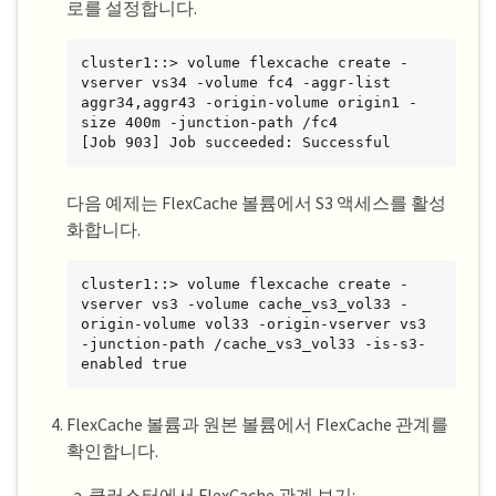
로를 설정합니다.
cluster1::> volume flexcache create -
vserver vs34 -volume fc4 -aggr-list 
aggr34,aggr43 -origin-volume origin1 -
size 400m -junction-path /fc4

[Job 903] Job succeeded: Successful
다음 예제는 FlexCache 볼륨에서 S3 액세스를 활성
화합니다.
cluster1::> volume flexcache create -
vserver vs3 -volume cache_vs3_vol33 -
origin-volume vol33 -origin-vserver vs3 
-junction-path /cache_vs3_vol33 -is-s3-
enabled true
FlexCache 볼륨과 원본 볼륨에서 FlexCache 관계를
확인합니다.
클러스터에서 FlexCache 관계 보기: