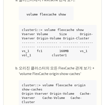
volume flexcache show
cluster1::> volume flexcache show

Vserver Volume      Size       Origin-
Vserver Origin-Volume Origin-Cluster

------- ----------- ---------- -------
------- ------------- --------------

vs_1    fc1         160MB      vs_1           
vol_1           cluster1
오리진 클러스터의 모든 FlexCache 관계 보기: +
'volume FlexCache origin show-caches'
cluster::> volume flexcache origin 
show-caches

Origin-Vserver Origin-Volume   Cache-
Vserver    Cache-Volume   Cache-
Cluster
