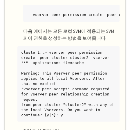
vserver peer permission create -peer-clus
다음 예에서는 모든 로컬 SVM에 적용되는 SVM
피어 권한을 생성하는 방법을 보여줍니다.
cluster1::> vserver peer permission 
create -peer-cluster cluster2 -vserver 
"*" -applications flexcache

Warning: This Vserver peer permission 
applies to all local Vservers. After 
that no explict

"vserver peer accept" command required 
for Vserver peer relationship creation 
request

from peer cluster "cluster2" with any of 
the local Vservers. Do you want to 
continue? {y|n}: y