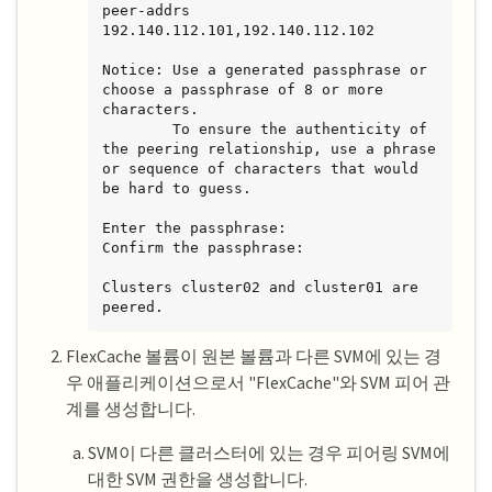
peer-addrs 
192.140.112.101,192.140.112.102

Notice: Use a generated passphrase or 
choose a passphrase of 8 or more 
characters.

        To ensure the authenticity of 
the peering relationship, use a phrase 
or sequence of characters that would 
be hard to guess.

Enter the passphrase:

Confirm the passphrase:

Clusters cluster02 and cluster01 are 
peered.
FlexCache 볼륨이 원본 볼륨과 다른 SVM에 있는 경
우 애플리케이션으로서 "FlexCache"와 SVM 피어 관
계를 생성합니다.
SVM이 다른 클러스터에 있는 경우 피어링 SVM에
대한 SVM 권한을 생성합니다.