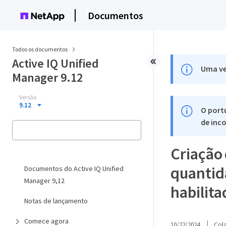
Documentos
Todos os documentos
Active IQ Unified
Uma ve
Manager 9.12
Versão
9.12
O port
de inco
Criação
quantid
Documentos do Active IQ Unified
Manager 9,12
habilita
Notas de lançamento
Comece agora
10/22/2024
Col