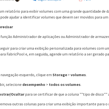
 um relatório para exibir volumes com uma grande quantidade de d
o pode ajudar a identificar volumes que devem ser movidos para um
precisar
a função Administrador de aplicações ou Administrador de armaz
 seguir para criar uma exibição personalizada para volumes com 
ara FabricPool e, em seguida, agende um relatório a ser gerado pa
e navegação esquerdo, clique em
Storage
>
volumes
.
ir, selecione
desempenho
>
todos os volumes
.
strar/Ocultar
para se certificar de que a coluna ""tipo de disco""
remova outras colunas para criar uma exibição importante para o r