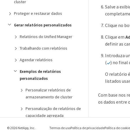
cluster
Salve a exib
completamen
Proteger e restaurar dados
Clique no b
Gerar relatórios personalizados
Clique em
A
Relatórios do Unified Manager
definir as c
Trabalhando com relatórios
Introduza um
Agendar relatórios
(
) no final 
Exemplos de relatórios
O relatório 
personalizados
listados usa
Personalizar relatórios de
Com base nos res
armazenamento de cluster
os dados entre o
Personalização de relatórios de
capacidade agregada
Personalizar relatórios de
© 2026 NetApp, Inc.
Termos de uso
Política de privacidade
Política de cooki