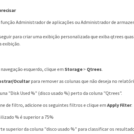
precisar
a função Administrador de aplicações ou Administrador de armaz
seguir para criar uma exibição personalizada que exiba qtrees qua
 exibição.
e navegação esquerdo, clique em
Storage
>
Qtrees
.
strar/Ocultar
para remover as colunas que não deseja no relatóri
luna "Disk Used %" (disco usado %) perto da coluna "Qtrees".
ne de filtro, adicione os seguintes filtros e clique em
Apply Filter
:
tilizado % é superior a 75%
rte superior da coluna "disco usado %" para classificar os result