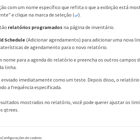
ição com um nome específico que reflita o que a exibição está m
te" e clique na marca de seleção (
).
otão
relatórios programados
na página de inventário.
dd Schedule
(Adicionar agendamento) para adicionar uma nova li
araterísticas de agendamento para o novo relatório.
 nome para a agenda do relatório e preencha os outros campos do 
da linha.
é enviado imediatamente como um teste. Depois disso, o relatório 
ndo a frequência especificada.
ultados mostrados no relatório, você pode querer ajustar os limites
s qtrees.
es
Configurações de cookies