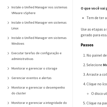
Instale o Unified Manager nos sistemas
O que você vai 
VMware vSphere
Tem de ter 
Instale o Unified Manager em sistemas
Linux
Use as etapas a 
gerado para essa
Instale o Unified Manager em sistemas
Windows
Passos
Executar tarefas de configuração e
No painel d
administrativas
Selecione
Mo
Monitorar e gerenciar o storage
Arraste a co
Gerenciar eventos e alertas
Clique no íco
Monitorar e gerenciar o desempenho
O disco u
do cluster
Clique na pa
Monitorar e gerenciar a integridade do